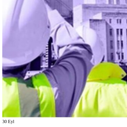
30
Eyl