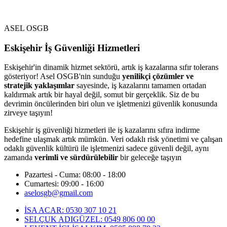
ASEL OSGB
Eskişehir İş Güvenliği Hizmetleri
Eskişehir'in dinamik hizmet sektörü, artık iş kazalarına sıfır tolerans
gösteriyor! Asel OSGB'nin sunduğu
yenilikçi çözümler ve
stratejik yaklaşımlar
sayesinde, iş kazalarını tamamen ortadan
kaldırmak artık bir hayal değil, somut bir gerçeklik. Siz de bu
devrimin öncülerinden biri olun ve işletmenizi güvenlik konusunda
zirveye taşıyın!
Eskişehir iş güvenliği hizmetleri ile iş kazalarını sıfıra indirme
hedefine ulaşmak artık mümkün. Veri odaklı risk yönetimi ve çalışan
odaklı güvenlik kültürü ile işletmenizi sadece güvenli değil, aynı
zamanda
verimli ve sürdürülebilir
bir geleceğe taşıyın
Pazartesi - Cuma: 08:00 - 18:00
Cumartesi: 09:00 - 16:00
aselosgb@gmail.com
İSA ACAR: 0530 307 10 21
SELÇUK ADIGÜZEL: 0549 806 00 00