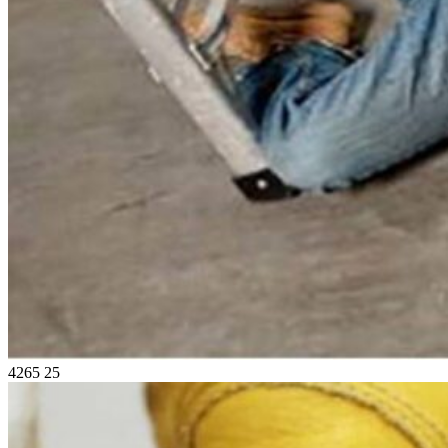
4265
25