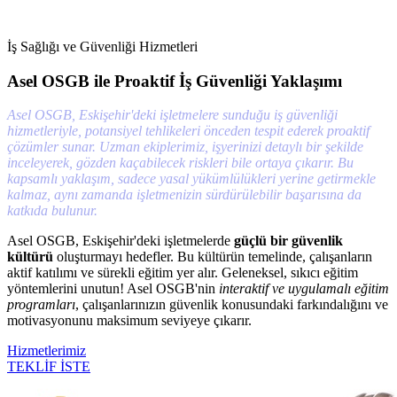
İş Sağlığı ve Güvenliği Hizmetleri
Asel OSGB ile Proaktif İş Güvenliği Yaklaşımı
Asel OSGB, Eskişehir'deki işletmelere sunduğu iş güvenliği
hizmetleriyle, potansiyel tehlikeleri önceden tespit ederek proaktif
çözümler sunar. Uzman ekiplerimiz, işyerinizi detaylı bir şekilde
inceleyerek, gözden kaçabilecek riskleri bile ortaya çıkarır. Bu
kapsamlı yaklaşım, sadece yasal yükümlülükleri yerine getirmekle
kalmaz, aynı zamanda işletmenizin sürdürülebilir başarısına da
katkıda bulunur.
Asel OSGB, Eskişehir'deki işletmelerde
güçlü bir güvenlik
kültürü
oluşturmayı hedefler. Bu kültürün temelinde, çalışanların
aktif katılımı ve sürekli eğitim yer alır. Geleneksel, sıkıcı eğitim
yöntemlerini unutun! Asel OSGB'nin
interaktif ve uygulamalı eğitim
programları
, çalışanlarınızın güvenlik konusundaki farkındalığını ve
motivasyonunu maksimum seviyeye çıkarır.
Hizmetlerimiz
TEKLİF İSTE