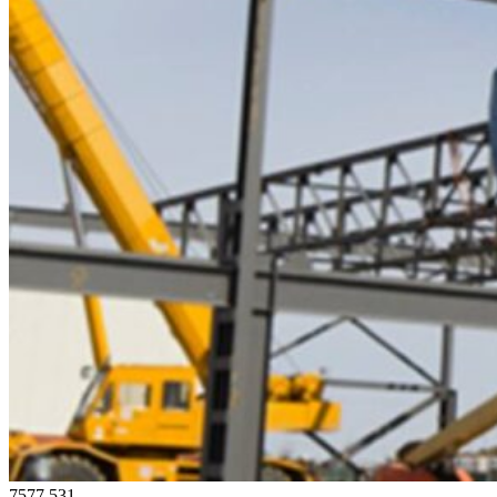
7577
531