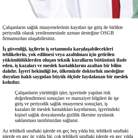
Çalışanların sağlık muayenelerinin kayıtları işe giriş ile birlikte
periyodik olarak yenilenmesinde uzman desteğine OSGB
firmamızdan ulaşabilirsiniz.
İş güvenliği, işçilerin iş ortamında karşılaşabilecekleri
tehlikelerin, yok edilmesi veya azaltılması için getirilen
yükümlülüklerden oluşan teknik kuralların bütününü ifade
eden, iş kazaları ve meslek hastalıklarını azaltan bir bilim
dalıdır. İşyeri hekimliği ise, ülkemizde doktorluk mesleğine
duyulan haklı saygıdan büyük ölçüde faydalanan bir meslek
koludur.
Çalışanların yürüttüğü işler, işyerinde yapılan risk
değerlendirmesi sonuçları ve maruziyet bilgileri ile işe
giriş ve periyodik sağlık muayenesi sonuçları, iş
kazaları ile meslek hastalıkları kayıtlarının, işyerindeki
kişisel sağlık dosyalarında gizlilik ilkesine uyularak
saklanması tarafımızdan sağlanır.
Az tehlikeli sınıftaki işlerde en geç beş yılda bir, tehlikeli sınıftaki
işlerde en geç üç yılda bir, çok tehlikeli sınıftaki işlerde en geç yılda