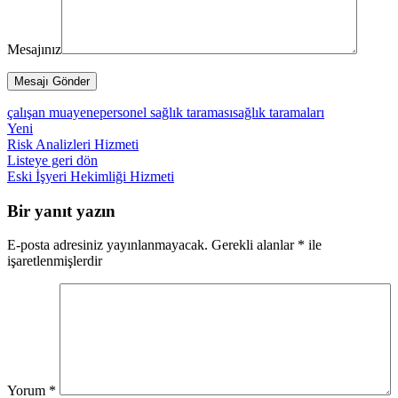
Mesajınız
çalışan muayene
personel sağlık taraması
sağlık taramaları
Yeni
Risk Analizleri Hizmeti
Listeye geri dön
Eski
İşyeri Hekimliği Hizmeti
Bir yanıt yazın
E-posta adresiniz yayınlanmayacak.
Gerekli alanlar
*
ile
işaretlenmişlerdir
Yorum
*