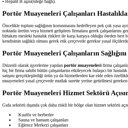
• Hepatit B aşısı(isteğe bağlı).
Portör Muayeneleri Çalışanları Hastalıkl
Öncelikle toplum sağlığının korunmasını hedefleyen pek çok yasa aynı
noktada üretim veya hizmeti geliştiren firmalara gerek çalışanlarını g
birtakım mesleki hastalık riskleri ile karşı karşıya olduğu öteden beri 
kendisinin sağlıklı olması gerek etik çerçevede gerekse yasal ölçülerd
Portör Muayeneleri Çalışanların Sağlığın
Düzenli olarak işyerlerine yapılan
portör muayeneleri
firma çalışanla
hiç bir firma sahibi bütün çalışanlarını etkileyecek bulaşıcı bir hasta
satışını gerçekleştirdiği ürün ya da hizmetlerden kar elde eden özellik
muayeneleri yasal çerçevede mutlak surette yerine getirilmesi gereken e
Portör Muayeneleri Hizmet Sektörü Açısı
Gıda sektörü dışında çok daha riskli bir bölge olan hizmet sektörü aç
Kuaför ve berberler
Sauna ve hamam çalışanları
Eğlence Merkezi çalışanları