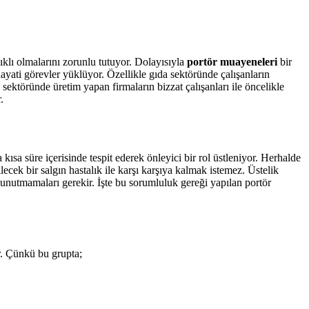
klı olmalarını zorunlu tutuyor. Dolayısıyla
portör muayeneleri
bir
ayati görevler yüklüyor. Özellikle gıda sektöründe çalışanların
a sektöründe üretim yapan firmaların bizzat çalışanları ile öncelikle
.
ısa süre içerisinde tespit ederek önleyici bir rol üstleniyor. Herhalde
ecek bir salgın hastalık ile karşı karşıya kalmak istemez. Üstelik
ı unutmamaları gerekir. İşte bu sorumluluk gereği yapılan portör
. Çünkü bu grupta;