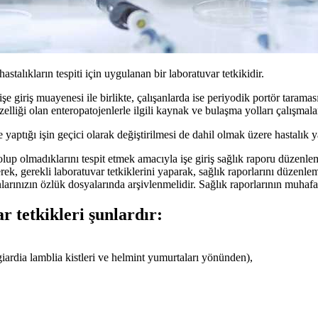
hastalıkların tespiti için uygulanan bir laboratuvar tetkikidir.
şe giriş muayenesi ile birlikte, çalışanlarda ise periyodik portör taramas
zelliği olan enteropatojenlerle ilgili kaynak ve bulaşma yolları çalışmalar
e yaptığı işin geçici olarak değiştirilmesi de dahil olmak üzere hastalık y
gun olup olmadıklarını tespit etmek amacıyla işe giriş sağlık raporu dü
k, gerekli laboratuvar tetkiklerini yaparak, sağlık raporlarını düzenleme
anlarınızın özlük dosyalarında arşivlenmelidir. Sağlık raporlarının muha
 tetkikleri şunlardır:
giardia lamblia kistleri ve helmint yumurtaları yönünden),