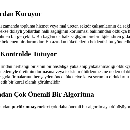
ardan Koruyor
 zamanda topluma hizmet veya mal üreten sektör çalışanlarının da sağlı
erekse dolaylı yollardan halk sağlığının korunması bakımından oldukça h
bilinen bir gerçeklik. Bu bağlamda halk sağlığını birebir ilgilendiren gıd
e beklenen bir durumdur. En azından tüketicilerin beklentisi bu yöndedir
ı Kontrolde Tutuyor
rından herhangi birisinin bir hastalığa yakalanıp yakalanmadığı oldukça k
lık nedeniyle üretimin durmasına veya tesisin mühürlenmesine neden olabil
le gıda firmalarının her şeyden önce tüketiciye karşı sorumlu oldukların
tik bir kural olarak görülmelidir.
ndan Çok Önemli Bir Algoritma
ısından
portör muayeneleri
çok daha önemli bir algoritmaya dönüşüyor