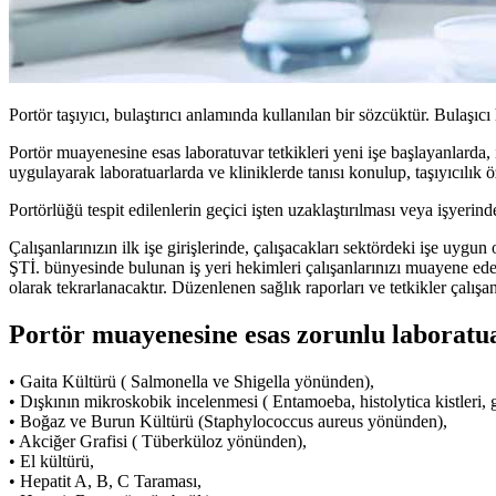
Portör taşıyıcı, bulaştırıcı anlamında kullanılan bir sözcüktür. Bulaşıcı 
Portör muayenesine esas laboratuvar tetkikleri yeni işe başlayanlarda, i
uygulayarak laboratuarlarda ve kliniklerde tanısı konulup, taşıyıcılık ö
Portörlüğü tespit edilenlerin geçici işten uzaklaştırılması veya işyerind
Çalışanlarınızın ilk işe girişlerinde, çalışacakları sektördeki işe uy
ŞTİ. bünyesinde bulunan iş yeri hekimleri çalışanlarınızı muayene edere
olarak tekrarlanacaktır. Düzenlenen sağlık raporları ve tetkikler çalış
Portör muayenesine esas zorunlu laboratuar
• Gaita Kültürü ( Salmonella ve Shigella yönünden),
• Dışkının mikroskobik incelenmesi ( Entamoeba, histolytica kistleri, 
• Boğaz ve Burun Kültürü (Staphylococcus aureus yönünden),
• Akciğer Grafisi ( Tüberküloz yönünden),
• El kültürü,
• Hepatit A, B, C Taraması,