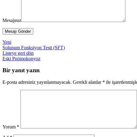
Mesajınız
Yeni
Solunum Fonksiyon Testi (SFT)
Listeye geri dön
Eski
Pnömokonyoz
Bir yanıt yazın
E-posta adresiniz yayınlanmayacak.
Gerekli alanlar
*
ile işaretlenmişl
Yorum
*