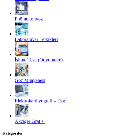
Pnömokonyoz
Laboratuvar Tetkikleri
İşitme Testi (Odyometre)
Göz Muayenesi
Elektrokardiyografi – Ekg
Akciğer Grafisi
Kategoriler