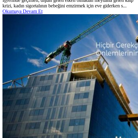
İşyerinde geçirilen, dıştan gelen etken olmadan meydana gelen kalp
krizi, kadın sigortalının bebeğini emzirmek için eve giderken s...
Okumaya Devam Et