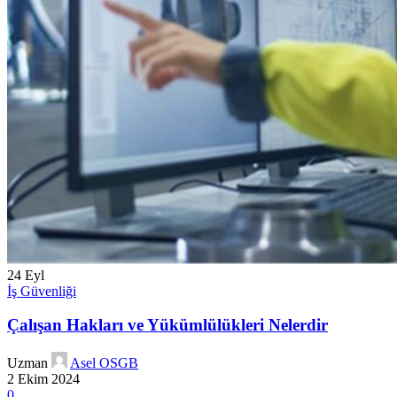
24
Eyl
İş Güvenliği
Çalışan Hakları ve Yükümlülükleri Nelerdir
Uzman
Asel OSGB
2 Ekim 2024
0