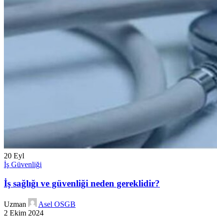
20
Eyl
İş Güvenliği
İş sağlığı ve güvenliği neden gereklidir?
Uzman
Asel OSGB
2 Ekim 2024