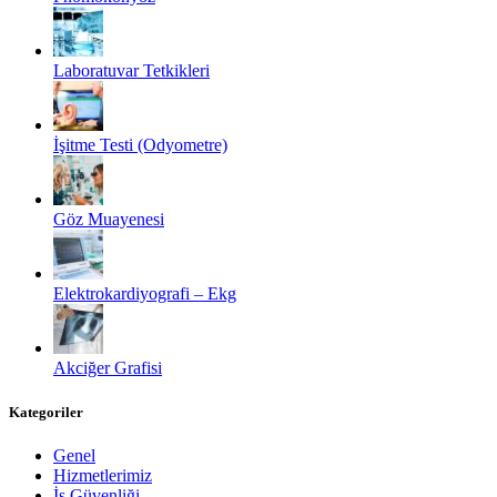
Laboratuvar Tetkikleri
İşitme Testi (Odyometre)
Göz Muayenesi
Elektrokardiyografi – Ekg
Akciğer Grafisi
Kategoriler
Genel
Hizmetlerimiz
İş Güvenliği